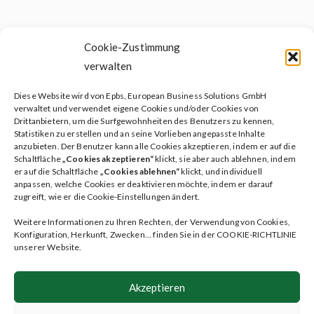
Cookie-Zustimmung
verwalten
Diese Website wird von Epbs, European Business Solutions GmbH
Soziales testament
verwaltet und verwendet eigene Cookies und/oder Cookies von
Drittanbietern, um die Surfgewohnheiten des Benutzers zu kennen,
Patientenverfügung
Statistiken zu erstellen und an seine Vorlieben angepasste Inhalte
anzubieten. Der Benutzer kann alle Cookies akzeptieren, indem er auf die
ileave Dienste
Schaltfläche
„Cookies akzeptieren“
klickt, sie aber auch ablehnen, indem
er auf die Schaltfläche
„Cookies ablehnen“
klickt, und individuell
Plan
anpassen, welche Cookies er deaktivieren möchte, indem er darauf
zugreift, wie er die Cookie-Einstellungen ändert.
Faqs
Weitere Informationen zu Ihren Rechten, der Verwendung von Cookies,
Blog
Konfiguration, Herkunft, Zwecken... finden Sie in der COOKIE-RICHTLINIE
unserer Website.
Kontakt
Benutzerbereich
Akzeptieren
Folge uns auf