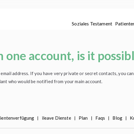
Soziales Testament
Patiente
 one account, is it possib
mail address. If you have very private or secret contacts, you can
fidant who would be notified from your main account.
ientenverfügung
ileave Dienste
Plan
Faqs
Blog
K
|
|
|
|
|