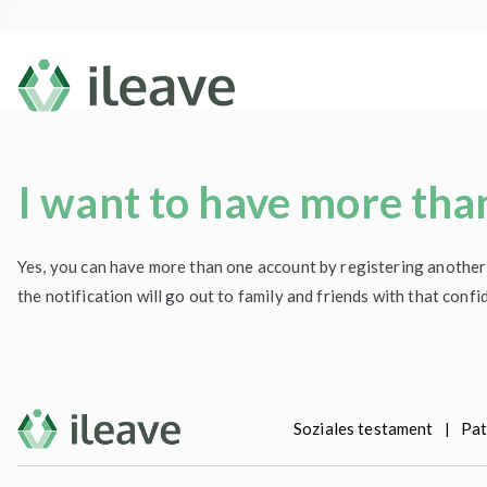
Zum
Inhalt
springen
ileave
Testamento Social
I want to have more than
Yes, you can have more than one account by registering another e
the notification will go out to family and friends with that con
Soziales testament
Pat
|