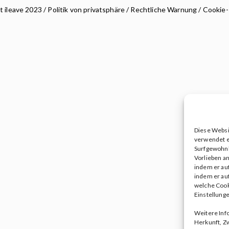
t ileave 2023 /
Politik von privatsphäre
/
Rechtliche Warnung
/
Cookie-
Diese Websi
verwendet e
Surfgewohnh
Vorlieben an
indem er auf
indem er auf
welche Cooki
Einstellunge
Weitere Inf
Herkunft, Z