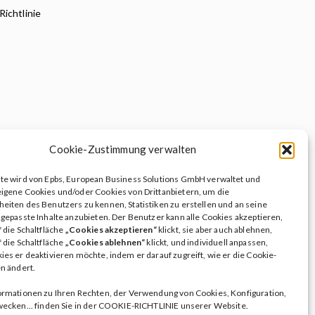
Richtlinie
Cookie-Zustimmung verwalten
te wird von Epbs, European Business Solutions GmbH verwaltet und
igene Cookies und/oder Cookies von Drittanbietern, um die
eiten des Benutzers zu kennen, Statistiken zu erstellen und an seine
gepasste Inhalte anzubieten. Der Benutzer kann alle Cookies akzeptieren,
 die Schaltfläche
„Cookies akzeptieren“
klickt, sie aber auch ablehnen,
 die Schaltfläche
„Cookies ablehnen“
klickt, und individuell anpassen,
es er deaktivieren möchte, indem er darauf zugreift, wie er die Cookie-
n ändert.
ormationen zu Ihren Rechten, der Verwendung von Cookies, Konfiguration,
wecken... finden Sie in der COOKIE-RICHTLINIE unserer Website.