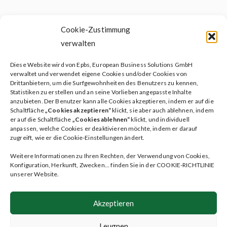
Cookie-Zustimmung
verwalten
Diese Website wird von Epbs, European Business Solutions GmbH
verwaltet und verwendet eigene Cookies und/oder Cookies von
Drittanbietern, um die Surfgewohnheiten des Benutzers zu kennen,
Soziales testament
Statistiken zu erstellen und an seine Vorlieben angepasste Inhalte
anzubieten. Der Benutzer kann alle Cookies akzeptieren, indem er auf die
Patientenverfügung
Schaltfläche
„Cookies akzeptieren“
klickt, sie aber auch ablehnen, indem
er auf die Schaltfläche
„Cookies ablehnen“
klickt, und individuell
ileave Dienste
anpassen, welche Cookies er deaktivieren möchte, indem er darauf
zugreift, wie er die Cookie-Einstellungen ändert.
Plan
Weitere Informationen zu Ihren Rechten, der Verwendung von Cookies,
Faqs
Konfiguration, Herkunft, Zwecken... finden Sie in der COOKIE-RICHTLINIE
unserer Website.
Blog
Kontakt
Akzeptieren
Benutzerbereich
Leugnen