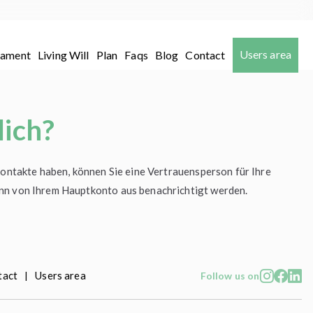
Users area
tament
Living Will
Plan
Faqs
Blog
Contact
lich?
Kontakte haben, können Sie eine Vertrauensperson für Ihre
ann von Ihrem Hauptkonto aus benachrichtigt werden.
tact
Users area
|
Follow us on