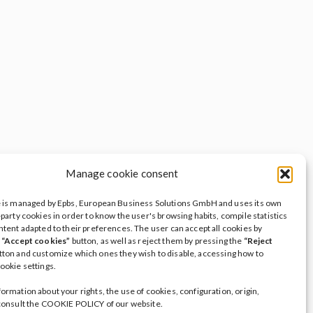
Manage cookie consent
e is managed by Epbs, European Business Solutions GmbH and uses its own
-party cookies in order to know the user's browsing habits, compile statistics
ntent adapted to their preferences. The user can accept all cookies by
e
“Accept cookies”
button, as well as reject them by pressing the
“Reject
tton and customize which ones they wish to disable, accessing how to
ookie settings.
ormation about your rights, the use of cookies, configuration, origin,
 consult the COOKIE POLICY of our website.