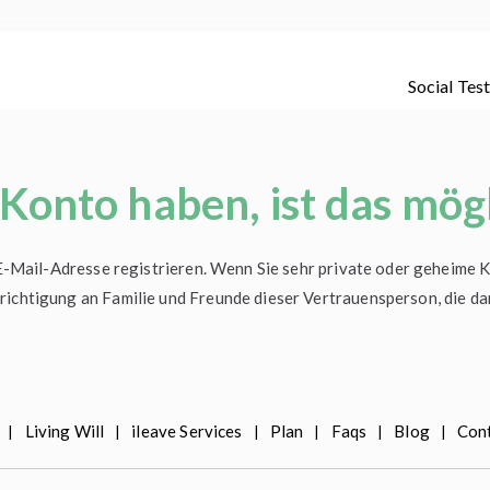
Social Tes
dete de los que te quieren con amor
 Konto haben, ist das mög
 E-Mail-Adresse registrieren. Wenn Sie sehr private oder geheime 
richtigung an Familie und Freunde dieser Vertrauensperson, die d
Living Will
ileave Services
Plan
Faqs
Blog
Con
|
|
|
|
|
|