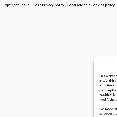
Copyright ileave 2023 /
Privacy policy
/
Legal advice
/
Cookies policy
This websit
and/or third
and offer co
pressing th
cookies”
bu
modify the c
For more inf
purposes...