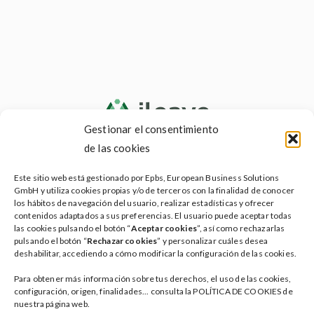
Gestionar el consentimiento
de las cookies
Testamento social
Este sitio web está gestionado por Epbs, European Business Solutions
Testamento vital
GmbH y utiliza cookies propias y/o de terceros con la finalidad de conocer
los hábitos de navegación del usuario, realizar estadísticas y ofrecer
Servicios ileave
contenidos adaptados a sus preferencias. El usuario puede aceptar todas
las cookies pulsando el botón “
Aceptar cookies
”, así como rechazarlas
Planes
pulsando el botón “
Rechazar cookies
” y personalizar cuáles desea
deshabilitar, accediendo a cómo modificar la configuración de las cookies.
Faqs
Para obtener más información sobre tus derechos, el uso de las cookies,
Blog
configuración, origen, finalidades... consulta la POLÍTICA DE COOKIES de
nuestra página web.