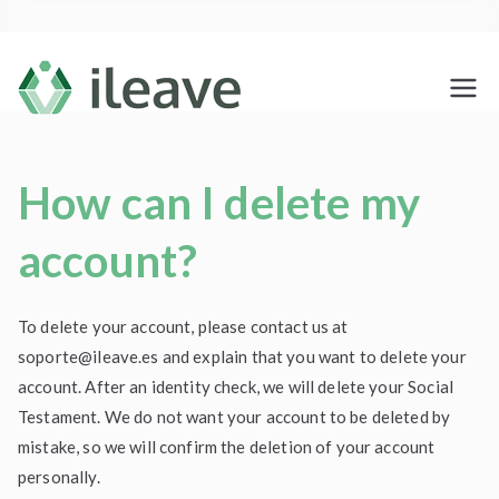
Saltar
al
contenido
ileave
Haz tu testamento social y
despídete de los que te quieren
con amor
How can I delete my
account?
To delete your account, please contact us at
soporte@ileave.es
and explain that you want to delete your
account. After an identity check, we will delete your Social
Testament. We do not want your account to be deleted by
mistake, so we will confirm the deletion of your account
personally.