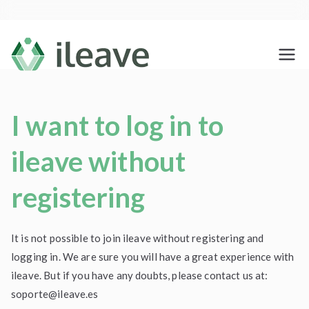
Saltar
al
contenido
ileave
Haz tu testamento social y
despídete de los que te quieren
con amor
I want to log in to
ileave without
registering
It is not possible to join ileave without registering and
logging in. We are sure you will have a great experience with
ileave. But if you have any doubts, please contact us at:
soporte@ileave.es