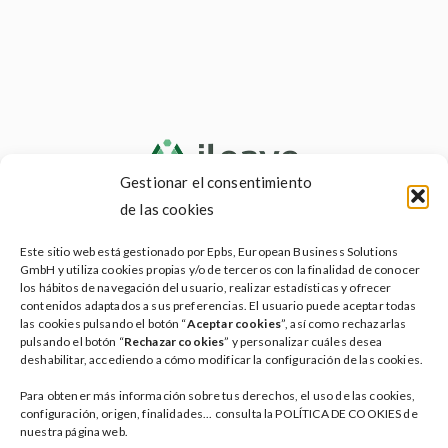
Gestionar el consentimiento
de las cookies
Testamento social
Este sitio web está gestionado por Epbs, European Business Solutions
Testamento vital
GmbH y utiliza cookies propias y/o de terceros con la finalidad de conocer
los hábitos de navegación del usuario, realizar estadísticas y ofrecer
Servicios ileave
contenidos adaptados a sus preferencias. El usuario puede aceptar todas
las cookies pulsando el botón “
Aceptar cookies
”, así como rechazarlas
Planes
pulsando el botón “
Rechazar cookies
” y personalizar cuáles desea
deshabilitar, accediendo a cómo modificar la configuración de las cookies.
Faqs
Para obtener más información sobre tus derechos, el uso de las cookies,
Blog
configuración, origen, finalidades... consulta la POLÍTICA DE COOKIES de
nuestra página web.