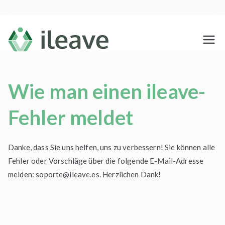
Saltar
al
contenido
ileave
Haz tu testamento social y
despídete de los que te quieren
con amor
Wie man einen ileave-
Fehler meldet
Danke, dass Sie uns helfen, uns zu verbessern! Sie können alle
Fehler oder Vorschläge über die folgende E-Mail-Adresse
melden:
soporte@ileave.es
. Herzlichen Dank!