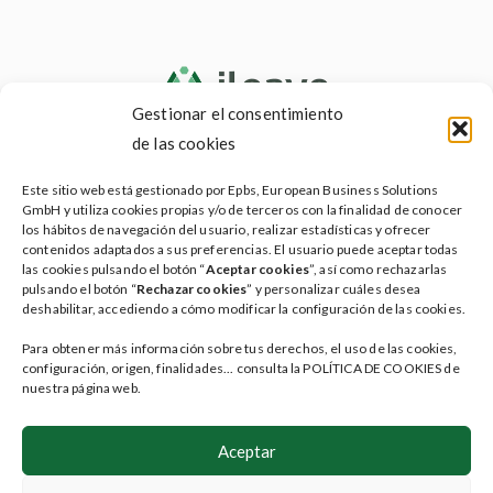
Gestionar el consentimiento
de las cookies
Testamento social
Este sitio web está gestionado por Epbs, European Business Solutions
Testamento vital
GmbH y utiliza cookies propias y/o de terceros con la finalidad de conocer
los hábitos de navegación del usuario, realizar estadísticas y ofrecer
Servicios ileave
contenidos adaptados a sus preferencias. El usuario puede aceptar todas
las cookies pulsando el botón “
Aceptar cookies
”, así como rechazarlas
Planes
pulsando el botón “
Rechazar cookies
” y personalizar cuáles desea
deshabilitar, accediendo a cómo modificar la configuración de las cookies.
Faqs
Para obtener más información sobre tus derechos, el uso de las cookies,
Blog
configuración, origen, finalidades... consulta la POLÍTICA DE COOKIES de
nuestra página web.
Contacta
Zona usuarios
Aceptar
Síguenos en