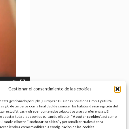
01:15
Gestionar el consentimiento de las cookies
eb está gestionado por Epbs, European Business Solutions GmbH y utiliza
as y/o de terceros con la finalidad de conocer los hábitos de navegación del
W
L
R
P
C
izar estadísticas y ofrecer contenidos adaptados a sus preferencias. El
i
e
r
o
e aceptar todas las cookies pulsando el botón “
Aceptar cookies
”, así como
n
d
i
m
pulsando el botón “
Rechazar cookies
” y personalizar cuáles desea
k
d
n
p
 accediendo a cómo modificar la configuración de las cookies.
e
i
t
a