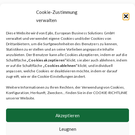
Cookie-Zustimmung
verwalten
Diese Website wird von Epbs, European Business Solutions GmbH
Soziales testament
verwaltet und verwendet eigene Cookies und/oder Cookies von
Drittanbietern, um die Surfgewohnheiten des Benutzers zu kennen,
Patientenverfügung
Statistiken zu erstellen und an seine Vorlieben angepasste Inhalte
anzubieten. Der Benutzer kann alle Cookies akzeptieren, indem er auf die
ileave Dienste
Schaltfläche
„Cookies akzeptieren“
klickt, sie aber auch ablehnen, indem
er auf die Schaltfläche
„Cookies ablehnen“
klickt, und individuell
Plan
anpassen, welche Cookies er deaktivieren möchte, indem er darauf
zugreift, wie er die Cookie-Einstellungen ändert.
Faqs
Weitere Informationen zu Ihren Rechten, der Verwendung von Cookies,
Blog
Konfiguration, Herkunft, Zwecken... finden Sie in der COOKIE-RICHTLINIE
unserer Website.
Kontakt
Benutzerbereich
Akzeptieren
Folge uns auf
Leugnen