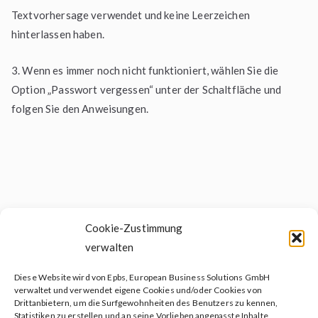
Textvorhersage verwendet und keine Leerzeichen
hinterlassen haben.
3. Wenn es immer noch nicht funktioniert, wählen Sie die
Option „Passwort vergessen“ unter der Schaltfläche und
folgen Sie den Anweisungen.
Cookie-Zustimmung
verwalten
Diese Website wird von Epbs, European Business Solutions GmbH
Soziales testament
verwaltet und verwendet eigene Cookies und/oder Cookies von
Drittanbietern, um die Surfgewohnheiten des Benutzers zu kennen,
Patientenverfügung
Statistiken zu erstellen und an seine Vorlieben angepasste Inhalte