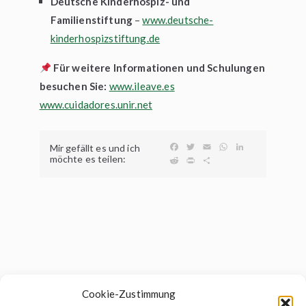
Deutsche Kinderhospiz- und
Familienstiftung
–
www.deutsche-
kinderhospizstiftung.de
Für weitere Informationen und Schulungen
besuchen Sie:
www.ileave.es
www.cuidadores.unir.net
F
T
E
W
L
Mir gefällt es und ich
a
w
m
h
i
möchte es teilen:
R
P
T
c
i
a
a
n
e
r
e
e
t
i
t
k
d
i
i
b
t
l
s
e
d
n
l
o
e
A
d
i
t
e
o
r
p
I
t
n
k
p
n
Cookie-Zustimmung