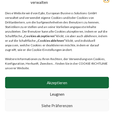
verwalten
Diese Website wird von Epbs, European Business Solutions GmbH
Soziales testament
verwaltet und verwendet eigene Cookies und/oder Cookies von
Drittanbietern, um die Surfgewohnheiten des Benutzers zu kennen,
Patientenverfügung
Statistiken zu erstellen und an seine Vorlieben angepasste Inhalte
anzubieten. Der Benutzer kann alle Cookies akzeptieren, indem er auf die
ileave Dienste
Schaltfläche
„Cookies akzeptieren“
klickt, sie aber auch ablehnen, indem
er auf die Schaltfläche
„Cookies ablehnen“
klickt, und individuell
Plan
anpassen, welche Cookies er deaktivieren möchte, indem er darauf
zugreift, wie er die Cookie-Einstellungen ändert.
Faqs
Weitere Informationen zu Ihren Rechten, der Verwendung von Cookies,
Blog
Konfiguration, Herkunft, Zwecken... finden Sie in der COOKIE-RICHTLINIE
unserer Website.
Kontakt
Benutzerbereich
Akzeptieren
Folge uns auf
Leugnen
Siehe Präferenzen
Copyright ileave 2023 /
Politik von privatsphäre
/
Rechtliche