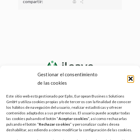
a
w
m
h
i
e
compartir:
P
C
c
i
a
a
n
d
r
o
e
t
i
t
k
d
i
m
b
t
l
s
e
i
n
p
o
e
A
d
t
t
a
o
r
p
I
r
k
p
n
t
i
r
Gestionar el consentimiento
de las cookies
Testamento social
Este sitio web está gestionado por Epbs, European Business Solutions
Testamento vital
GmbH y utiliza cookies propias y/o de terceros con la finalidad de conocer
los hábitos de navegación del usuario, realizar estadísticas y ofrecer
Servicios ileave
contenidos adaptados a sus preferencias. El usuario puede aceptar todas
las cookies pulsando el botón “
Aceptar cookies
”, así como rechazarlas
Planes
pulsando el botón “
Rechazar cookies
” y personalizar cuáles desea
deshabilitar, accediendo a cómo modificar la configuración de las cookies.
Faqs