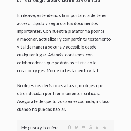
La Tecnología al Servicio de tu Voluntad
En ileave, entendemos la importancia de tener
acceso rápido y seguro a tus documentos
importantes. Con nuestra plataforma podrás
almacenar, actualizar y compartir tu testamento
vital de manera segura y accesible desde
cualquier lugar. Además, contamos con
colaboradores que podrán asistirte en la
creación y gestión de tu testamento vital.
No dejes tus decisiones al azar, no dejes que
otros decidan por ti en momentos críticos.
Asegúrate de que tu voz sea escuchada, incluso
cuando no puedas hablar.
F
T
E
W
L
R
Me gusta y lo quiero