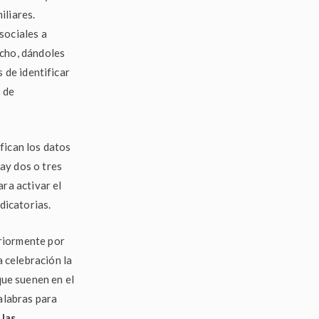
iliares.
sociales a
echo, dándoles
 de identificar
o de
fican los datos
hay dos o tres
ra activar el
edicatorias.
riormente por
a celebración la
que suenen en el
palabras para
 las