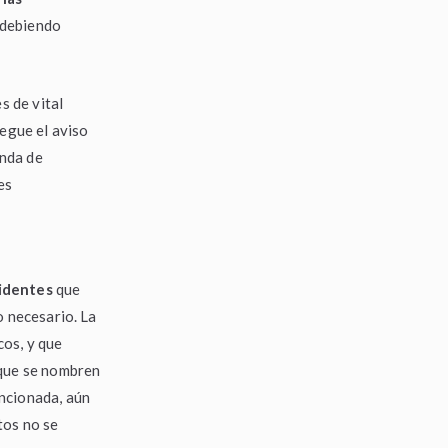
, debiendo
s de vital
legue el aviso
enda de
es
identes
que
o necesario. La
cos, y que
 que se nombren
encionada, aún
tos no se