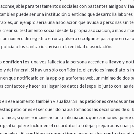
o aconsejable para testamentos sociales con bastantes amigos y fam
también puede ser una institución o entidad que desarrolla labores 
ables, un ejemplo seria una asociación que ayuda a personas sin t
de crear su testamento social desde la propia asociación, a más a más
n un número de registro en una pulsera o colgante para que en cas
 policía o los sanitarios avisen a la entidad o asociación.
o
confidentes
, una vez fallecida la persona acceden a
ileave
y noti
o y del funeral. Si hay un sólo confidente, el envío es inmediato, si 
enen que notificarlo en la app o plataforma web, un mínimo de dos pa
os contactos y hacerles llegar los datos del sepelio junto con las d
s en ese momento también visualizarán las peticiones creadas ante
 estas peticiones el ser querido había tomados las decisiones de si l
a o laica, si quiere incineración o inhumación. que canciones quiere 
tografía quiere incluir en el recordatorio o dejar preparadas unas 
su nombre.
El confidente nunca tiene acceso a los contactos ni a