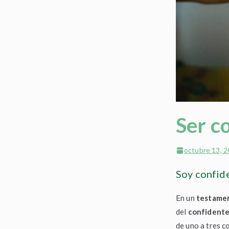
Ser c
octubre 13, 
Soy confid
En un
testamen
del
confident
de uno a tres c