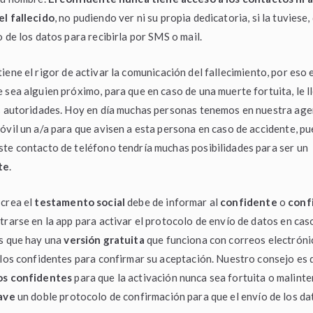
el fallecido
, no pudiendo ver ni su propia dedicatoria, si la tuviese
o de los datos para recibirla por SMS o mail.
tiene el rigor de activar la comunicación del fallecimiento, por eso e
 sea alguien próximo, para que en caso de una muerte fortuita, le l
as autoridades. Hoy en día muchas personas tenemos en nuestra ag
óvil un a/a para que avisen a esta persona en caso de accidente, pu
te contacto de teléfono tendría muchas posibilidades para ser un
te
.
 crea el
testamento social
debe de informar al
confidente
o
conf
trarse en la app para activar el protocolo de envío de datos en cas
es que hay una
versión gratuita
que funciona con correos electróni
 los confidentes para confirmar su aceptación. Nuestro consejo es
os confidentes
para que la activación nunca sea fortuita o malint
eave
un doble protocolo de confirmación para que el envío de los da