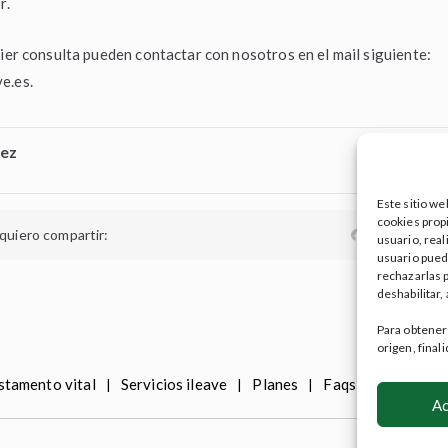
r.
uier consulta pueden contactar con nosotros en el mail siguiente:
e.es
.
ez
Este sitio w
cookies propi
F
T
E
 quiero compartir:
usuario, real
a
w
m
h
usuario pued
c
i
a
a
rechazarlas 
e
t
i
t
deshabilitar,
b
t
l
s
o
e
o
r
p
Para obtener
k
p
origen, fina
stamento vital
Servicios ileave
Planes
Faqs
Blog
C
|
|
|
|
|
Ac