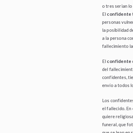
o tres serian l
El
confidente
personas vulner
la posibilidad 
a la persona co
fallecimiento la
El
confidente
del fallecimient
confidentes, ti
envío a todos l
Los confidente
el fallecido. En
quiere religios
funeral, que fo
que se lean en 