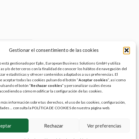
Gestionar el consentimiento de las cookies
eb está gestionado por Epbs, European Business Solutions GmbH y utiliza
as y/o de terceros con la finalidad de conocer los hábitos de navegación del
W
L
R
P
C
izar estadísticas y ofrecer contenidos adaptados a sus preferencias. El
i
e
r
o
e aceptar todas las cookies pulsando el botón “
Aceptar cookies
”, así como
n
d
i
m
pulsando el botón “
Rechazar cookies
” y personalizar cuáles desea
k
d
n
p
 accediendo a cómo modificar la configuración de las cookies.
e
i
t
a
A
d
t
r
I
t
 más información sobre tus derechos, el uso de las cookies, configuración,
n
i
lidades... consulta la POLÍTICA DE COOKIES de nuestra página web.
r
ontacta
Zona usuarios
|
Síguenos en
eptar
Rechazar
Ver preferencias